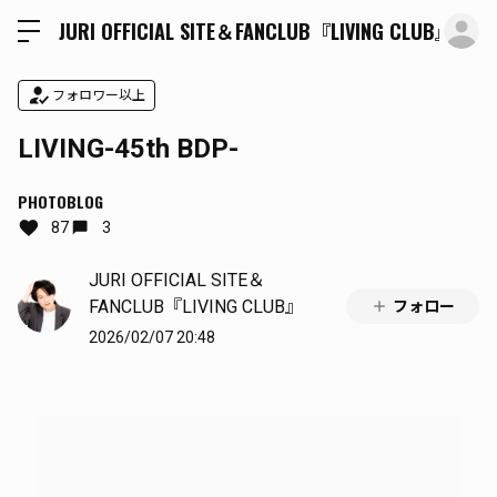
ロ
JURI OFFICIAL SITE＆FANCLUB『LIVING CLUB』
フォロワー以上
LIVING-45th BDP-
PHOTOBLOG
87
3
JURI OFFICIAL SITE＆
FANCLUB『LIVING CLUB』
フォロー
2026/02/07 20:48