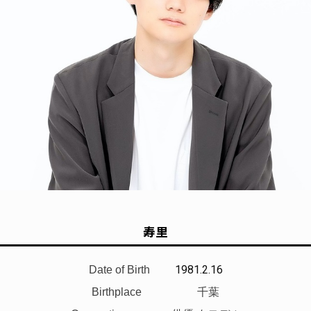
寿里
1981.2.16
Date of Birth
Birthplace 千葉