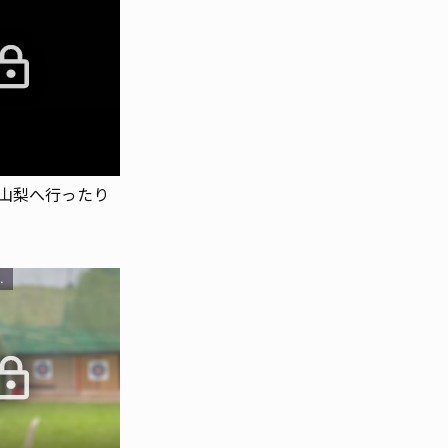
山梨へ行ったり
5
UB会員限定