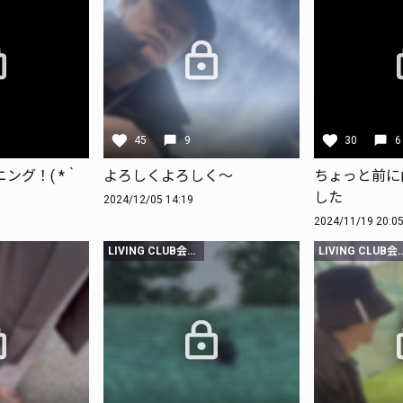
45
9
30
6
ング！( *｀
よろしくよろしく〜
ちょっと前に
した
2024/12/05 14:19
2024/11/19 20:0
LIVING CLUB会員限定
LIVING CL