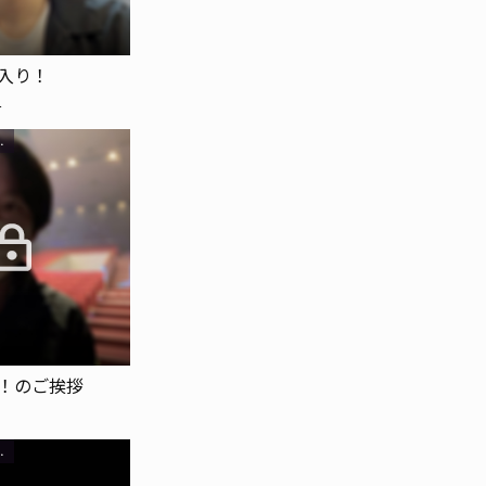
入り！
4
UB会員限定
！のご挨拶
9
UB会員限定