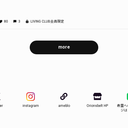
80
3
LIVING CLUB会員限定
more
er
instagram
ameblo
Orionsbelt HP
寿里へ
ジは