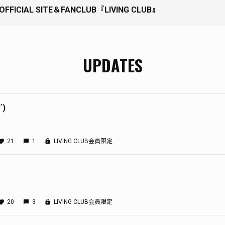
 OFFICIAL SITE＆FANCLUB『LIVING CLUB』
UPDATES
´)
21
1
LIVING CLUB会員限定
20
3
LIVING CLUB会員限定