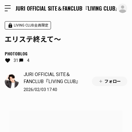
ロ
JURI OFFICIAL SITE＆FANCLUB『LIVING CLUB』
LIVING CLUB会員限定
エリステ終えて〜
PHOTOBLOG
31
4
JURI OFFICIAL SITE＆
FANCLUB『LIVING CLUB』
フォロー
2026/02/03 17:40