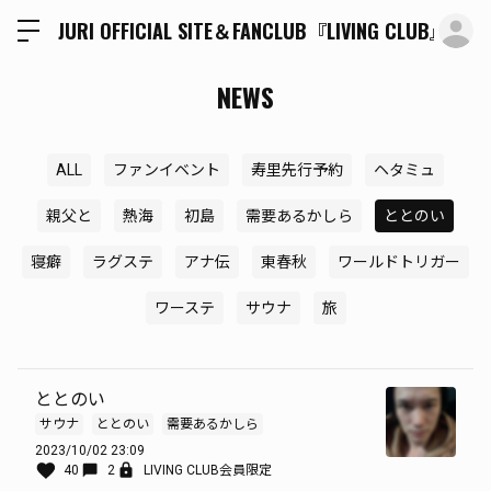
ロ
JURI OFFICIAL SITE＆FANCLUB『LIVING CLUB』
NEWS
ALL
ファンイベント
寿里先行予約
ヘタミュ
親父と
熱海
初島
需要あるかしら
ととのい
寝癖
ラグステ
アナ伝
東春秋
ワールドトリガー
ワーステ
サウナ
旅
ととのい
サウナ
ととのい
需要あるかしら
2023/10/02 23:09
40
2
LIVING CLUB会員限定