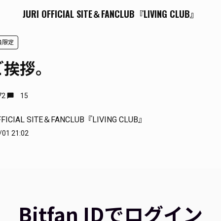
JURI OFFICIAL SITE＆FANCLUB『LIVING CLUB』
会員限定
ご挨拶。
72
15
FFICIAL SITE＆FANCLUB『LIVING CLUB』
/01 21:02
Bitfan IDでログイン