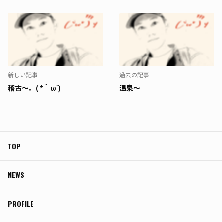
新しい記事
過去の記事
稽古〜。( *｀ω´)
温泉〜
TOP
NEWS
PROFILE