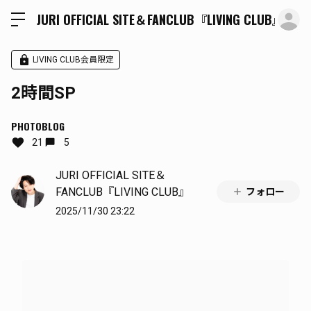
ロ
JURI OFFICIAL SITE＆FANCLUB『LIVING CLUB』
LIVING CLUB会員限定
2時間SP
PHOTOBLOG
21
5
JURI OFFICIAL SITE＆
FANCLUB『LIVING CLUB』
フォロー
2025/11/30 23:22