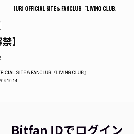
JURI OFFICIAL SITE＆FANCLUB『LIVING CLUB』
解禁】
5
FFICIAL SITE＆FANCLUB『LIVING CLUB』
/04 10:14
Bitfan IDでログイン