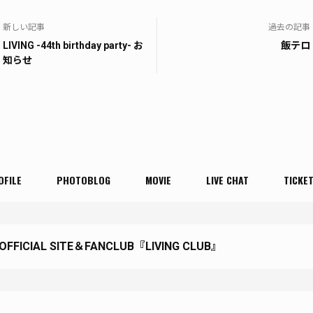
新しい記事
過去の記事
LIVING -44th birthday party- お
飯テロ
知らせ
OFILE
PHOTOBLOG
MOVIE
LIVE CHAT
TICKE
 OFFICIAL SITE＆FANCLUB『LIVING CLUB』