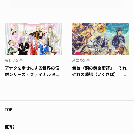
新しい記事
過去の記事
アナタを幸せにする世界の伝
舞台『鋼の錬金術師』―それ
説シリーズ・ファイナル 音楽
ぞれの戦場（いくさば）― 寿
劇『ヴィーデン劇場の魔笛〜
里「LIVING CLUB」キャスト
モーツァルト伝説〜』 2次
先行実施のお知らせ
FC先行
TOP
NEWS