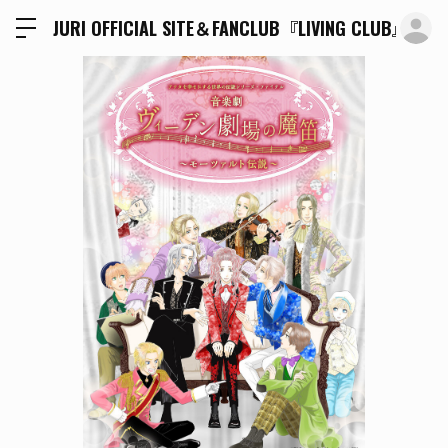
ロ
JURI OFFICIAL SITE＆FANCLUB『LIVING CLUB』