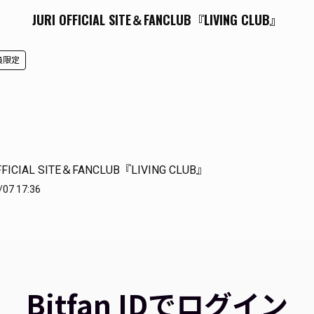
JURI OFFICIAL SITE＆FANCLUB『LIVING CLUB』
会員限定
FFICIAL SITE＆FANCLUB『LIVING CLUB』
/07 17:36
Bitfan IDでログイン