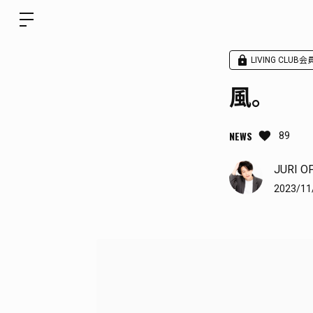
LIVING CLUB
風。
NEWS
89
JURI O
2023/11